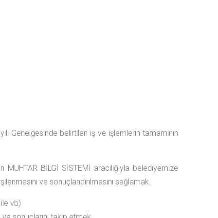
yılı Genelgesinde belirtilen iş ve işlemlerin tamamının
ulan MUHTAR BİLGİ SİSTEMİ aracılığıyla belediyemize
karşılanmasını ve sonuçlandırılmasını sağlamak.
ile vb)
k ve sonuçlarını takip etmek.