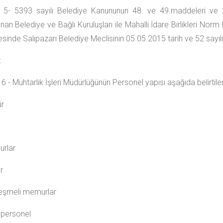
5- 5393 sayılı Belediye Kanununun 48. ve 49.maddeleri ve 
nan Belediye ve Bağlı Kuruluşları ile Mahalli İdare Birlikleri Nor
sinde Salıpazarı Belediye Meclisinin 05.05.2015 tarih ve 52 sayılı 
t
 - Muhtarlık İşleri Müdürlüğünün Personel yapısı aşağıda belirtilen
r
rlar
r
eşmeli memurlar
r personel