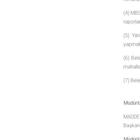
(4) MBS 
raporla
(5) Yıl
yapmak
(6) Bel
mahalle
(7) Bel
Müdürlü
MADDE 8
Başkanı
Müdürl