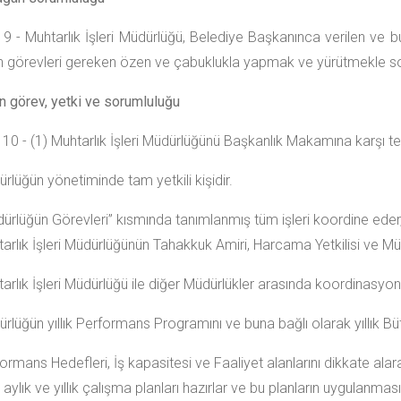
 - Muhtarlık İşleri Müdürlüğü, Belediye Başkanınca verilen ve bu y
len görevleri gereken özen ve çabuklukla yapmak ve yürütmekle s
 görev, yetki ve sorumluluğu
0 - (1) Muhtarlık İşleri Müdürlüğünü Başkanlık Makamına karşı te
rlüğün yönetiminde tam yetkili kişidir.
dürlüğün Görevleri” kısmında tanımlanmış tüm işleri koordine eder, 
arlık İşleri Müdürlüğünün Tahakkuk Amiri, Harcama Yetkilisi ve Müdü
tarlık İşleri Müdürlüğü ile diğer Müdürlükler arasında koordinasyon
rlüğün yıllık Performans Programını ve buna bağlı olarak yıllık Büt
ormans Hedefleri, İş kapasitesi ve Faaliyet alanlarını dikkate alar
, aylık ve yıllık çalışma planları hazırlar ve bu planların uygulanması