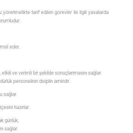
önetmelikte tarif edilen görevler ile ilgili yasalarda
orumludur.
msil eder.
etkili ve verimli bir şekilde sonuçlanmasını sağlar.
rlük personelinin disiplin amiridir.
u sağlar.
çesini hazırlar.
ak günlük,
nı sağlar.