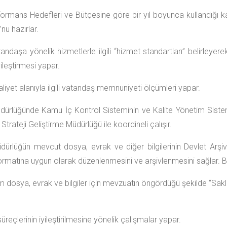
formans Hedefleri ve Bütçesine göre bir yıl boyunca kullandığı kayn
nu hazırlar.
ndaşa yönelik hizmetlerle ilgili “hizmet standartları” belirleyerek
ileştirmesi yapar.
liyet alanıyla ilgili vatandaş memnuniyeti ölçümleri yapar.
dürlüğünde Kamu İç Kontrol Sisteminin ve Kalite Yönetim Siste
trateji Geliştirme Müdürlüğü ile koordineli çalışır.
dürlüğün mevcut dosya, evrak ve diğer bilgilerinin Devlet Arşi
formatına uygun olarak düzenlenmesini ve arşivlenmesini sağlar. Bu 
m dosya, evrak ve bilgiler için mevzuatın öngördüğü şekilde “Sakla
süreçlerinin iyileştirilmesine yönelik çalışmalar yapar.