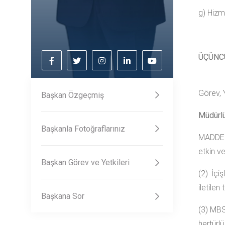
g) Hizm
ÜÇÜNC
Görev, 
Başkan Özgeçmiş
Müdürlü
Başkanla Fotoğraflarınız
MADDE 7
etkin v
Başkan Görev ve Yetkileri
(2) İçi
iletilen
Başkana Sor
(3) MBS 
hertürl