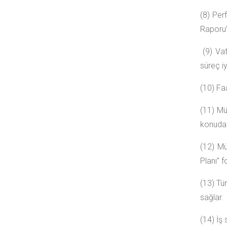
(8) Per
Raporu”
(9) Vata
süreç iy
(10) Faa
(11) Mü
konuda S
(12) Mü
Planı” 
(13) Tü
sağlar.
(14) İş 