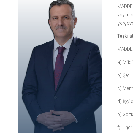
MADDE 
yayımla
çerçeve
Teşkila
MADDE 6
a) Müdü
b) Şef
c) Memu
d) İşçile
e) Sözl
f) Diğe