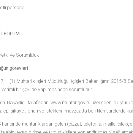
etli personel
Ü BÖLÜM
Yetki ve Sorumluluk
ğün görevleri
 – (1) Muhtarlık İşleri Müdürlüğü, İçişleri Bakanlığının 2015/8 Sa
e verimli bir şekilde yapılmasından sorumludur.
şleri Bakanlığı tarafından www.muhtar.gov.tr üzerinden oluştur
 talep, şikayet, öneri ve isteklerin mevzuatta belirtilen sürelerde 
haricinde muhtarlıklardan gelen (bizzat, telefonla, maille, dilekçe 
ü talebin uygun birime ve uygun kişilere yönlendirilmesini sağlama