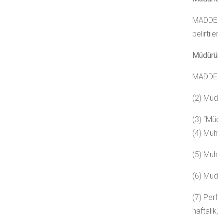
MADDE 9
belirti
Müdürün
MADDE 1
(2) Müdü
(3) “Mü
(4) Muht
(5) Muh
(6) Müdü
(7) Perf
haftalık