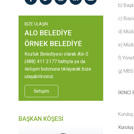
b) Başka
c) Büyü
BIZE ULAŞIN
ALO BELEDİYE
d) Müdür
ÖRNEK BELEDİYE
e) Müdür
Kozluk Belediyesi olarak Alo 0
f) Yöne
(488) 411 2177 hattıyla ya da
iletişim butonuna tıklayarak bize
g) MBS:
ulaşabilirsiniz.
İletişim
İKİNCİ
Kuruluş
BAŞKAN KÖŞESİ
Kuruluş