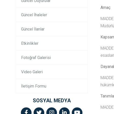
Güncel Duyurular
Amaç
Güncel İhaleler
MADDE 1
Müdürlü
Güncel İlanlar
Kapsa
Etkinlikler
MADDE 2
esasları
Fotoğraf Galerisi
Dayana
Video Galeri
MADDE 3
hükümler
İletişim Formu
Tanımla
SOSYAL MEDYA
MADDE 4