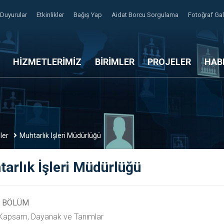
Duyurular
Etkinlikler
Bağış Yap
Aidat Borcu Sorgulama
Fotoğraf Gal
HİZMETLERİMİZ
BİRİMLER
PROJELER
HAB
ler
Muhtarlık İşleri Müdürlüğü
arlık İşleri Müdürlüğü
İ BÖLÜM
Kapsam, Dayanak ve Tanımlar