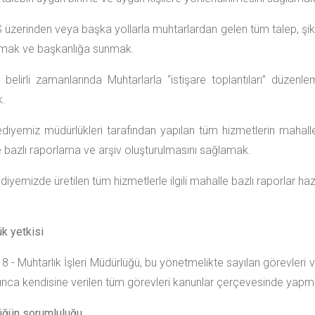
üzerinden veya başka yollarla muhtarlardan gelen tüm talep, şikayet,
mak ve başkanlığa sunmak.
ın belirli zamanlarında Muhtarlarla “istişare toplantıları” düze
.
ediyemiz müdürlükleri tarafından yapılan tüm hizmetlerin mahalle
 bazlı raporlama ve arşiv oluşturulmasını sağlamak.
ediyemizde üretilen tüm hizmetlerle ilgili mahalle bazlı raporlar
k yetkisi
 - Muhtarlık İşleri Müdürlüğü, bu yönetmelikte sayılan görevleri
nca kendisine verilen tüm görevleri kanunlar çerçevesinde yapmay
üğün sorumluluğu