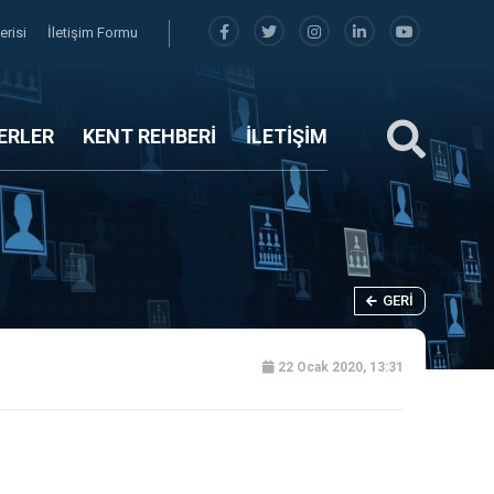
erisi
İletişim Formu
ERLER
KENT REHBERİ
İLETİŞİM
GERI
22 Ocak 2020, 13:31