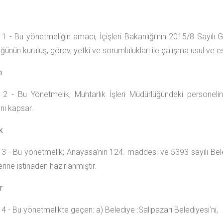
 - Bu yönetmeliğin amacı, İçişleri Bakanlığı’nın 2015/8 Sayılı G
ğünün kuruluş, görev, yetki ve sorumlulukları ile çalışma usul ve e
m
 - Bu Yönetmelik, Muhtarlık İşleri Müdürlüğündeki personelin 
nı kapsar.
k
 - Bu yönetmelik; Anayasa’nın 124. maddesi ve 5393 sayılı Bel
ine istinaden hazırlanmıştır.
r
 - Bu yönetmelikte geçen: a) Belediye :Salıpazarı Belediyesi’ni,