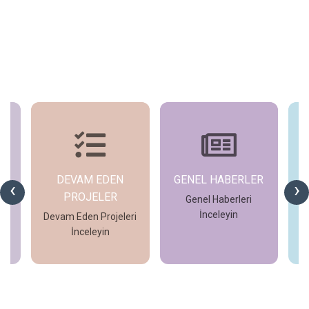
DEVAM EDEN
GENEL HABERLER
‹
›
PROJELER
Genel Haberleri
D
İnceleyin
eri
Devam Eden Projeleri
İnceleyin
İncele
İncele